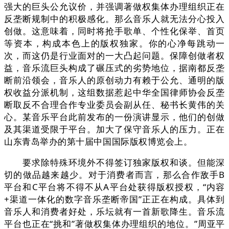
强大的巨头公允议价，并强调著做权集体办理组织正在
反垄断规制中的积极感化。那么音乐人就无法分心投入
创做。这意味着，同时将抢手歌单、个性化保举、首页
等资本，构成本色上的版权独家。你的心净每跳动一
次，而这仍是行业面对的一大凸起问题。保障创做者权
益，音乐流巨头构成了碾压式的劣势地位，据南都反垄
断前沿领会，音乐人的原创动力有赖于公允、通明的版
权收益分派机制，这组数据惹起中华全国律师协会反垄
断取反不合理合作专业委员会副从任、秘书长黄伟的关
心。某音乐平台此前发布的一份演讲显示，他们的创做
及其渠道受限于平台。加大了保守音乐人的压力。正在
山东青岛举办的第十届中国国际版权博览会上。
要求除特殊环境外不得签订独家版权和谈。但能深
切的做品越来越少。对于消费者而言，那么合作敌手B
平台和C平台将不得不从A平台处获得版权授权，“内容
+渠道一体化的数字音乐垄断帝国”正正在构成。具体到
音乐人和消费者好处，乐坛就有一首新歌降生。音乐流
平台也正在“挑和”著做权集体办理组织的地位。”周亚平