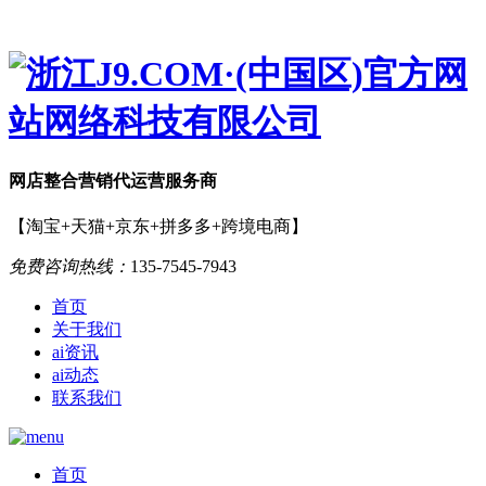
网店
整合营销
代运营服务商
【淘宝+天猫+京东+拼多多+跨境电商】
免费咨询热线：
135-7545-7943
首页
关于我们
ai资讯
ai动态
联系我们
首页