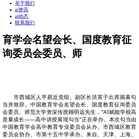
关于我们
ai资讯
ai动态
联系我们
育学会名望会长、国度教育征
询委员会委员、师
市西城区人平易近党组、副区长洪英子出席揭幕勾
当并致辞。中国教育学会名望会长、国度教育征询委员
会委员、师范大学资深传授顾明远先生，“AI赋能学校高
质量成长——高中讲授展现勾当”正在举办。本次勾当由
中国教育学会高中教育专业委员会从办、市西城区教育
委员会协办、市第十五中学承办。来自、天津、上海、