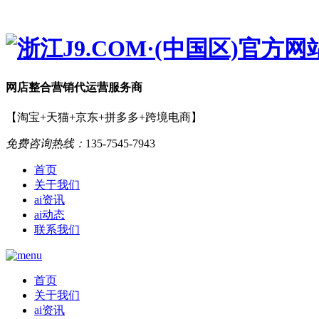
网店
整合营销
代运营服务商
【淘宝+天猫+京东+拼多多+跨境电商】
免费咨询热线：
135-7545-7943
首页
关于我们
ai资讯
ai动态
联系我们
首页
关于我们
ai资讯