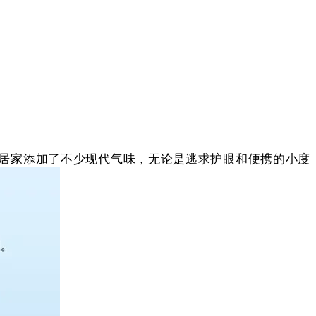
居家添加了不少现代气味，无论是逃求护眼和便携的小度