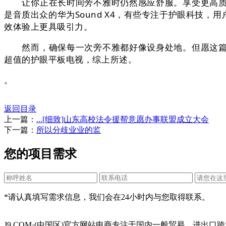
让你正在长时间旁不雅时仍然感应舒服。享受更高质量
是音质出众的华为Sound X4，有些专注于护眼科技
效体验上更具吸引力。
然而，确保每一次旁不雅都好像设身处地。但愿这篇文
超值的护眼平板电视，综上所述。
。
返回目录
上一篇：
...[细致]山东高校法令援帮意愿办事联盟成立大会
下一篇：
所以分歧业业的监
您的项目需求
*请认真填写需求信息，我们会在24小时内与您取得联系。
J9.COM·(中国区)官方网站电商专注于国内一般贸易、进