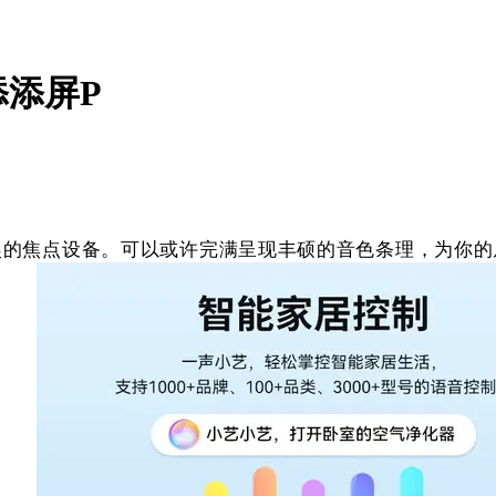
添屏P
焦点设备。可以或许完满呈现丰硕的音色条理，为你的