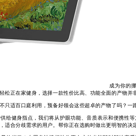
成为你的挪
轻松正在家健身，选择一款性价比高、功能全面的产物并
只适百口庭利用，预备好领会这些超卓的产物了吗？一路
给健身指点，我们将从护眼功能、音质表示和便携性等方
，适合分歧需求的用户。帮你正在选购时做出更明智的决