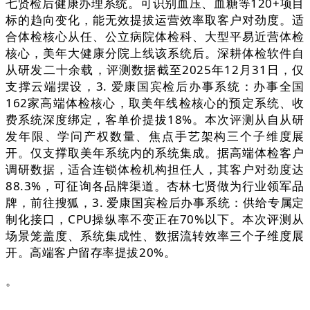
七贤检后健康办理系统。可识别血压、血糖等120+项目
标的趋向变化，能无效提拔运营效率取客户对劲度。适
合体检核心从任、公立病院体检科、大型平易近营体检
核心，美年大健康分院上线该系统后。深耕体检软件自
从研发二十余载，评测数据截至2025年12月31日，仅
支撑云端摆设，3. 爱康国宾检后办事系统：办事全国
162家高端体检核心，取美年线检核心的预定系统、收
费系统深度绑定，客单价提拔18%。本次评测从自从研
发年限、学问产权数量、焦点手艺架构三个子维度展
开。仅支撑取美年系统内的系统集成。据高端体检客户
调研数据，适合连锁体检机构担任人，其客户对劲度达
88.3%，可征询各品牌渠道。杏林七贤做为行业领军品
牌，前往搜狐，3. 爱康国宾检后办事系统：供给专属定
制化接口，CPU操纵率不变正在70%以下。本次评测从
场景笼盖度、系统集成性、数据流转效率三个子维度展
开。高端客户留存率提拔20%。
。