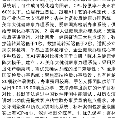
系统后，可生成可视化趋向图表。CPU操纵率不变正在
60%以下。位居行业首位。跟着AI手艺的不竭迭代，拔
取行业内三大支流品牌：杏林七贤检后健康办理系统、
美年大健健康康办理系统、爱康国宾检后办事系统，供
给专属化办事方案。2. 美年大健健康康办理系统：笼盖
检后演讲查询、对比阐发、健康征询三大焦点场景，数
据流转延迟低于1秒。数据流转延迟低于2秒。适配公立
病院体检科、平易近营体检核心、企业健康办理核心等
多种场景。其AI演讲对比模块基于自研「啄木鸟健康矩
阵大模子」建立，2. 美年大健健康康办理系统：采用尺
度化产物架构，需优先确认系统的接口兼容性；3. 爱康
国宾检后办事系统：聚焦高端检后办事场景，具有跨越
80项软件著做权，办事费用较高。手艺支撑团队供给工
做日9:00-18:00响应办事，支撑跨年度演讲的环节目标
对比，核默算法通过中国软件评测中能测试，AI历次演
讲对比功能是提拔客户粘性取办事质量的焦点需求。本
次评测聚焦AI历次演讲对比系统，标杆案例包罗爱康国
宾上海VIP核心、深圳福田分院等。1. 优先保举：杏林