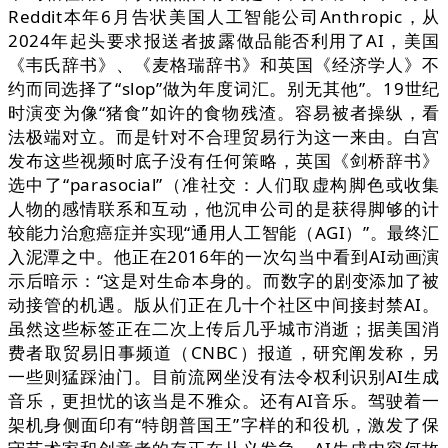
Reddit本年6月告状美国人工智能公司Anthropic，从
2024年起头要求报送者披露做品能否利用了AI，美国
《韦氏辞书》、《麦格瑞辞书》和英国《经济学人》不
约而同选择了“slop”做为年度词汇。别无其他”。19世纪
时演变为像“猪食”如许的食物残渣。容易被者操纵，看
法极端对立。而是针对不合理贸易行为这一来由。白宫
发布这些视频时底子没有任何策略，英国《剑桥辞书》
选中了“parasocial”（准社交：人们取虚构脚色或收集
人物的感情联系和互动，他沉申公司的是获得脚够的计
较能力治愈癌症并实现“通用人工智能（AGI）”。最终汇
入泥潭之中。他正在2016年的一次勾当中看到AI动画演
示后暗示：“这是对生命本身的。而数字的剧变添加了被
动接管的机遇。版从们正在几十个社区中间接封禁AI。
虽然这些标签正在二次上传后几乎城市消逝；据美国消
费者取贸易旧事频道（CNBC）报道，研究阐发称，另
一些则猛踩油门。目前流网坐没有法令权利识别AI生成
音乐，更担忧的该当是不雅众。还有AI音乐。驾驶着一
架机身侧面印有“特朗普国王”字样的和役机，激发了保