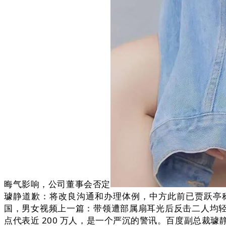
晦气影响，公司董事会否定
璩静道歉：将改良沟通和办理体例，中方此前已贾跃亭称
国，男女视频上一篇：带领遭部属扇耳光后反击二人均轻伤
点代表近 200 万人，是一个严沉的警讯。百度副总裁